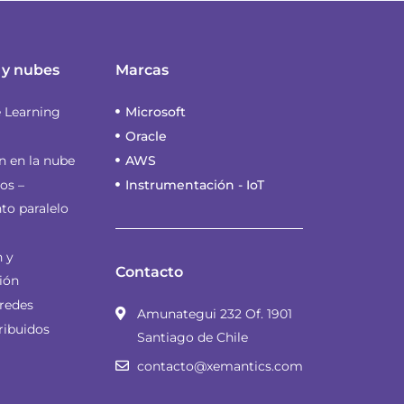
 y nubes
Marcas
e Learning
Microsoft
Oracle
 en la nube
AWS
os –
Instrumentación - IoT
to paralelo
n y
Contacto
ión
 redes
Amunategui 232 Of. 1901
ribuidos
Santiago de Chile
contacto@xemantics.com