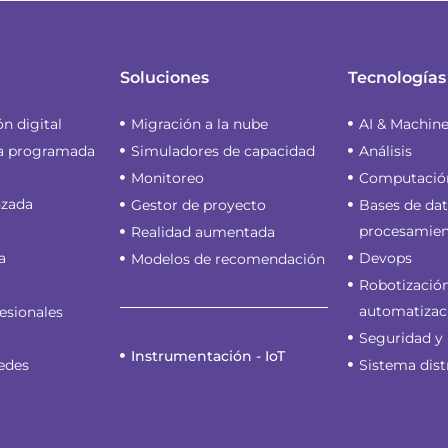
Soluciones
Tecnologías
n digital
Migración a la nube
AI & Machin
a programada
Simuladores de capacidad
Análisis
Monitoreo
Computación
nzada
Gestor de proyecto
Bases de dat
procesamien
Realidad aumentada
a
Devops
Modelos de recomendación
Robotizació
automatizac
fesionales
Seguridad y
Instrumentación - IoT
edes
Sistema dist