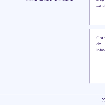
conti
Obté
de 
infr
X